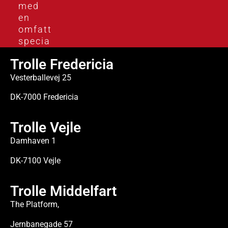
med
en
omfattende
specialviden.
Trolle Fredericia
Vesterballevej 25
DK-7000 Fredericia
Trolle Vejle
Damhaven 1
DK-7100 Vejle
Trolle Middelfart
The Platform,
Jernbanegade 57