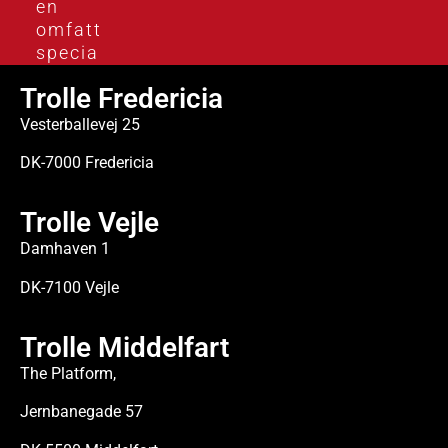
en
omfattende
specialviden.
Trolle Fredericia
Vesterballevej 25
DK-7000 Fredericia
Trolle Vejle
Damhaven 1
DK-7100 Vejle
Trolle Middelfart
The Platform,
Jernbanegade 57