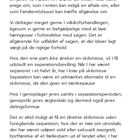
enige om, som I enten kan indgå en aftale om, eller
som Familieretshuset kan træffe afgørelse om.
Vi deltager meget gerne I vilkårsforhandlingen,
ligesom vi gerne er behjælpelige med at lave
høringssvar i forbindelse med sagen. Det er
afgørende for udfaldet af sagen, at der bliver lagt
vægt på de rigtige forhold.
Hvis den ene part ikke ønsker en skilsmisse, vil I få
udstedt en seperationsbevilling. Når I har været
separeret i et halvt år, har I krav på skilsmisse.
Separation kan være et udmærket alternativ til en
skilsmisse, da den giver en tænkepause.
Hvis I genoptager jeres samliv i separationsperioden,
genopstår jeres ægteskab og dermed også jeres
delingsformue.
Det er altid muligt at få en direkte skilsmisse uden
foregående separation, hvis der er tale om utroskab,
der har været udøvet vold eller seksuelt overgreb,
bortførelse af et fællesbarn ud af landet eller, I har