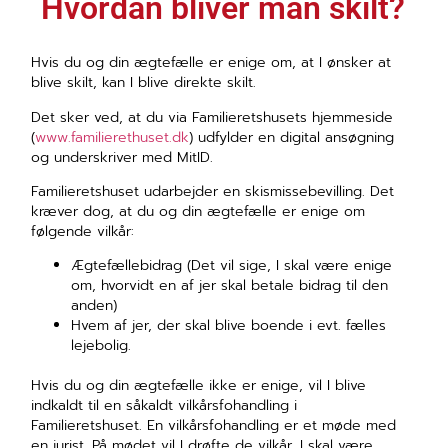
Hvordan bliver man skilt?
Hvis du og din ægtefælle er enige om, at I ønsker at
blive skilt, kan I blive direkte skilt.
Det sker ved, at du via Familieretshusets hjemmeside
(
www.familierethuset.dk
) udfylder en digital ansøgning
og underskriver med MitID.
Familieretshuset udarbejder en skismissebevilling. Det
kræver dog, at du og din ægtefælle er enige om
følgende vilkår:
Ægtefællebidrag (Det vil sige, I skal være enige
om, hvorvidt en af jer skal betale bidrag til den
anden)
Hvem af jer, der skal blive boende i evt. fælles
lejebolig.
Hvis du og din ægtefælle ikke er enige, vil I blive
indkaldt til en såkaldt vilkårsfohandling i
Familieretshuset. En vilkårsfohandling er et møde med
en jurist. På mødet vil I drøfte de vilkår, I skal være